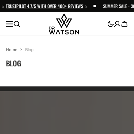
ZUM
USTPILOT 4.7/5 WITH OVER 400+ REVIEWS
⭐️
SUMMER SALE - 30% OFF
INHALT
SPRINGEN
Wage
Home
Blog
BLOG