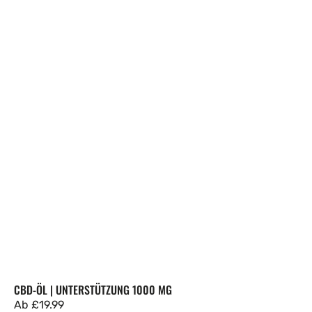
CBD-ÖL | UNTERSTÜTZUNG 1000 MG
Regulärer
Ab
£19.99