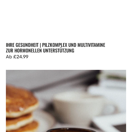
IHRE GESUNDHEIT | PILZKOMPLEX UND MULTIVITAMINE
ZUR HORMONELLEN UNTERSTÜTZUNG
Regulärer
Ab
£24.99
Preis
CBD-
Kapseln
600
mg
mit
Vitamin
D3