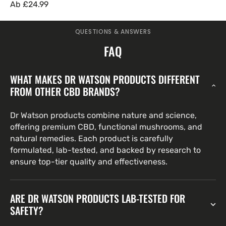
Regulärer
Ab
£24.99
Preis
QUESTIONS & ANSWERS
FAQ
WHAT MAKES DR WATSON PRODUCTS DIFFERENT
FROM OTHER CBD BRANDS?
Dr Watson products combine nature and science,
offering premium CBD, functional mushrooms, and
natural remedies. Each product is carefully
formulated, lab-tested, and backed by research to
ensure top-tier quality and effectiveness.
ARE DR WATSON PRODUCTS LAB-TESTED FOR
SAFETY?