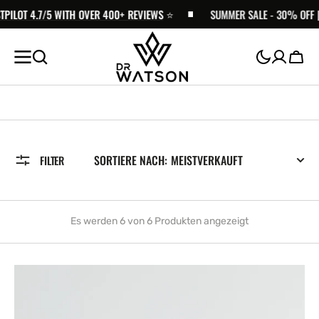
ZUM
.7/5 WITH OVER 400+ REVIEWS
⭐️
SUMMER SALE - 30% OFF | FREE SH
INHALT
SPRINGEN
Wage
SORTIERE NACH:
FILTER
Es werden 6 von 6 Produkten angezeigt
CBD-
Öl
|