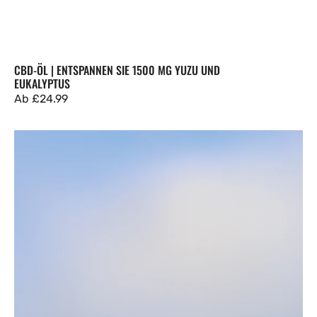
CBD-ÖL | ENTSPANNEN SIE 1500 MG YUZU UND
EUKALYPTUS
Regulärer
Ab
£24.99
Preis
Pure
Himalayan
Shilajit
Resin
|
30g
Jar
|
84+
Essential
Nutrients
&