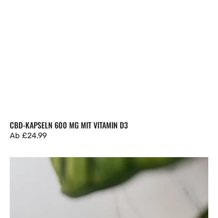
CBD-KAPSELN 600 MG MIT VITAMIN D3
Regulärer
Ab
£24.99
Preis
Männerenergie
|
Veganer
Pilz-
und