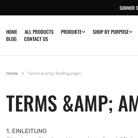
ZUM
SUMMER SA
INHALT
SPRINGEN
HOME
ALL PRODUCTS
PRODUKTE
SHOP BY PURPOSE
BLOG
CONTACT US
Home
Terms & amp; Bedingungen
TERMS &AMP; A
1. EINLEITUNG