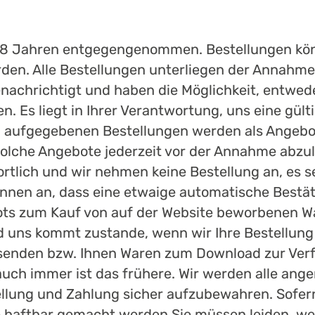
18 Jahren entgegengenommen. Bestellungen kön
n. Alle Bestellungen unterliegen der Annahme u
enachrichtigt und haben die Möglichkeit, entwede
en. Es liegt in Ihrer Verantwortung, uns eine gül
nen aufgegebenen Bestellungen werden als Angeb
lche Angebote jederzeit vor der Annahme abzuleh
lich und wir nehmen keine Bestellung an, es sei
nen an, dass eine etwaige automatische Bestätig
ots zum Kauf von auf der Website beworbenen W
 uns kommt zustande, wenn wir Ihre Bestellung 
versenden bzw. Ihnen Waren zum Download zur Ver
uch immer ist das frühere. Wir werden alle ange
ellung und Zahlung sicher aufzubewahren. Sofern
te haftbar gemacht werden Sie müssen leiden, wen