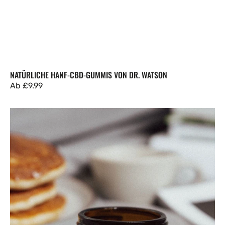
NATÜRLICHE HANF-CBD-GUMMIS VON DR. WATSON
Regulärer
Ab
£9.99
Preis
CBD-
Kapseln
600
mg
mit
Vitamin
D3