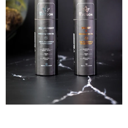
Schlaföl
Kamille
&
Pfefferminze