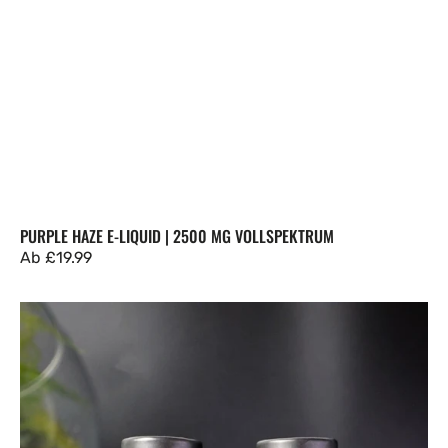
PURPLE HAZE E-LIQUID | 2500 MG VOLLSPEKTRUM
Regulärer
Ab
£19.99
Preis
CBD-
Öl
|
4000
mg
GOODNIGHT+