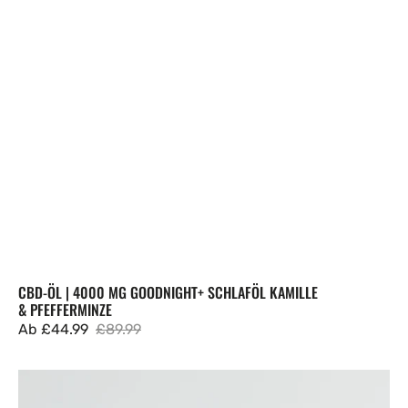
CBD-ÖL | 4000 MG GOODNIGHT+ SCHLAFÖL KAMILLE
& PFEFFERMINZE
Ab
£44.99
£89.99
Verkaufspreis
Regulärer
Preis
CBD-
Öl