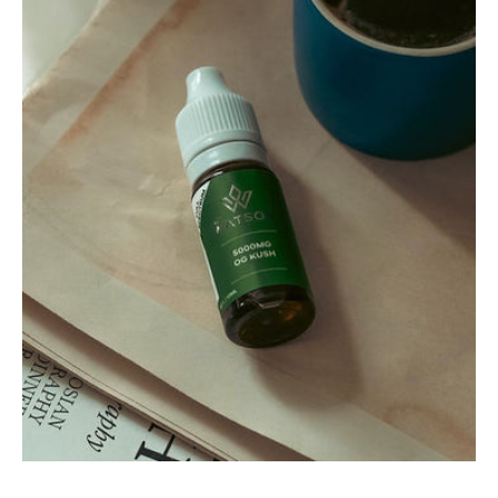
Strength
10
ml
E-
Liquid
|
50
%
|
5000
mg