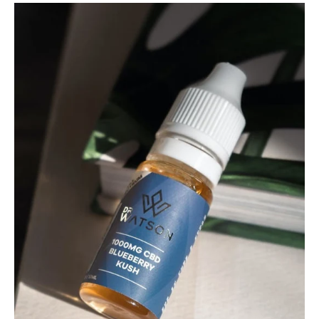
Blueberry
Kush
E-
Liquid
|
1000
mg
Vollspektrum