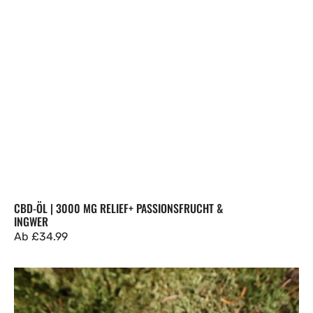
CBD-ÖL | 3000 MG RELIEF+ PASSIONSFRUCHT &
INGWER
Regulärer
Ab
£34.99
Preis
CBD-
Öl
|