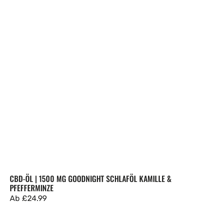
CBD-ÖL | 1500 MG GOODNIGHT SCHLAFÖL KAMILLE &
PFEFFERMINZE
Regulärer
Ab
£24.99
Preis