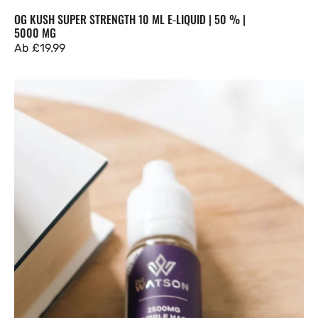
OG KUSH SUPER STRENGTH 10 ML E-LIQUID | 50 % |
5000 MG
Regulärer
Ab
£19.99
Preis
Purple
Haze
E-
Liquid
|
2500
mg
Vollspektrum