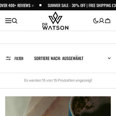
ZUM
EWS
⭐️
SUMMER SALE - 30% OFF | FREE SHIPPING £30+ ⭐️
TRUSTPILOT
INHALT
SPRINGEN
Wage
SORTIERE NACH:
FILTER
Es werden 15 von 15 Produkten angezeigt
OG
Kush
Super