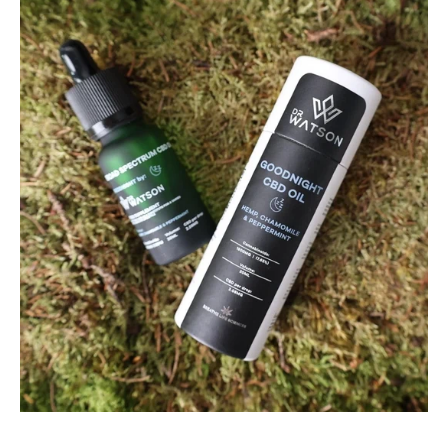
1500
mg
GOODNIGHT
Schlaföl
Kamille
&
Pfefferminze