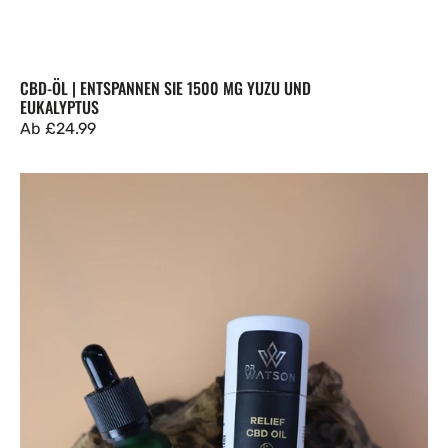
CBD-ÖL | ENTSPANNEN SIE 1500 MG YUZU UND
EUKALYPTUS
Regulärer
Ab
£24.99
Preis
CBD-
Öl
|
1500
mg
RELIEF
Passionsfrucht
und
Ingwer