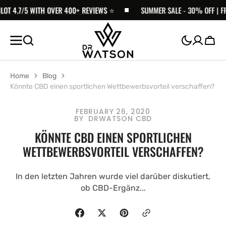
ZUM
WITH OVER 400+ REVIEWS
⭐️
SUMMER SALE - 30% OFF | FREE SHIPPIN
INHALT
SPRINGEN
Wage
Home
Blog
Könnte CBD einen sportlichen Wettbewerbsvorteil verschaffen?
FEBRUARY 26, 2020
BY
DRWATSON CBD
KÖNNTE CBD EINEN SPORTLICHEN
WETTBEWERBSVORTEIL VERSCHAFFEN?
In den letzten Jahren wurde viel darüber diskutiert,
ob CBD-Ergänz...